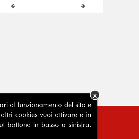
X
ssari al funzionamento del sito e
ltri cookies vuoi attivare e in
ul bottone in basso a sinistra.
FERPINews
Registrazione Tribunale di Milano
7604/2025