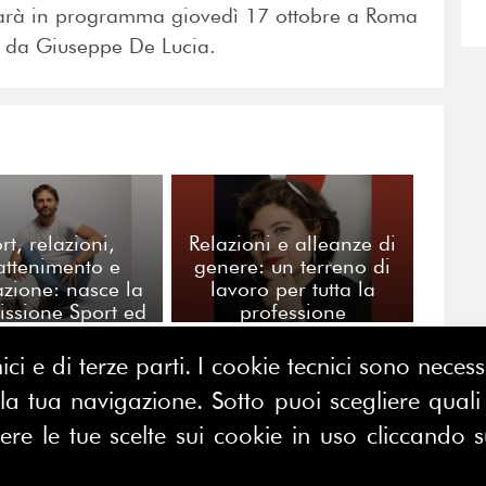
sarà in programma giovedì 17 ottobre a Roma
ti da Giuseppe De Lucia.
rt, relazioni,
Relazioni e alleanze di
rattenimento e
genere: un terreno di
zione: nasce la
lavoro per tutta la
ssione Sport ed
professione
enti di FERPI
ici e di terze parti. I cookie tecnici sono nece
 tua navigazione. Sotto puoi scegliere quali a
CONTATTACI
E MAP
e le tue scelte sui cookie in uso cliccando s
FERPI - Federazione Relazioni
ME
Pubbliche Italiana