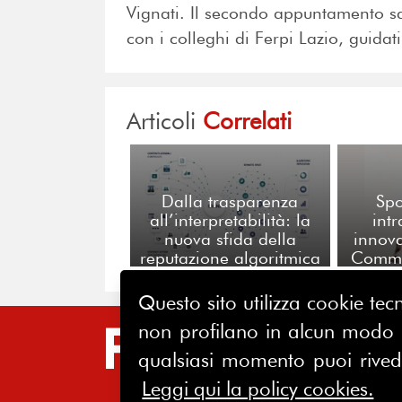
Vignati. Il secondo appuntamento 
con i colleghi di Ferpi Lazio, guida
Articoli
Correlati
Dalla trasparenza
Spo
all’interpretabilità: la
int
nuova sfida della
innova
reputazione algoritmica
Commi
Ev
Questo sito utilizza cookie tecn
non profilano in alcun modo la
SIT
qualsiasi momento puoi riveder
HO
Leggi qui la policy cookies.