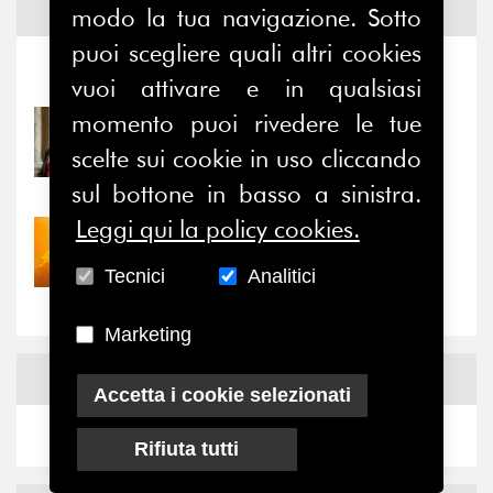
modo la tua navigazione. Sotto
Notizie ed
Eventi
puoi scegliere quali altri cookies
Notizie
-
Eventi
vuoi attivare e in qualsiasi
momento puoi rivedere le tue
31/07/2026
Prima della pausa estiva,
scelte sui cookie in uso cliccando
il valore di...
sul bottone in basso a sinistra.
Leggi qui la policy cookies.
30/07/2026
Nove anni dopo la
Tecnici
Analitici
“grande cecità”: la...
Marketing
News
Facebook
Accetta i cookie selezionati
Rifiuta tutti