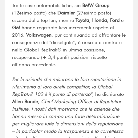
Tra le case automobilistiche, sia
BMW Group
(12esimo posto) che
Daimler
(27esimo posto)
escono dalla top ten, mentre
Toyota
,
Honda
,
Ford
e
GM
hanno registrato lievi incrementi rispetto al
2016.
Volkswagen
, pur continuando ad affrontare le
conseguenze del “dieselgate”, è riuscita a rientrare
nella Global RepTrak® in ultima posizione,
recuperando (+ 3,4 punti) posizioni rispetto
all’anno precedente.
Per le aziende che misurano la loro reputazione in
riferimento ai loro diretti competitor, la Global
RepTrak® 100 è il punto di partenza",
ha dichiarato
Allen Bonde
,
Chief Marketing Officer di Reputation
Institute. I nostri dati mostrano che le aziende che
hanno messo in campo una forte determinazione
per migliorare tutte le dimensioni della reputazione
– in particolar modo la trasparenza e la correttezza