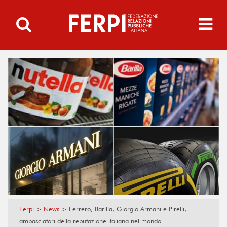
Ferpi
>
News
>
Ferrero, Barilla, Giorgio Armani e Pirelli,
ambasciatori della reputazione italiana nel mondo