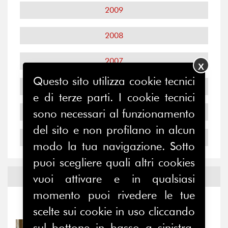
2009
2008
2007
X
Questo sito utilizza cookie tecnici
2006
e di terze parti. I cookie tecnici
2005
sono necessari al funzionamento
del sito e non profilano in alcun
2004
modo la tua navigazione. Sotto
puoi scegliere quali altri cookies
Notizie ed
Eventi
vuoi attivare e in qualsiasi
momento puoi rivedere le tue
Notizie
-
Eventi
scelte sui cookie in uso cliccando
sul bottone in basso a sinistra.