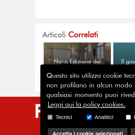
Articoli
Correlati
Nona Edizione del
Il gi
Premio di Giornalismo
e di Comunicazione “La
Questo sito utilizza cookie tecn
Rosa D’Oro”
non profilano in alcun modo la
qualsiasi momento puoi riveder
Leggi qui la policy cookies.
SIT
Tecnici
Analitici
HO
CH
Accetta i cookie selezionati