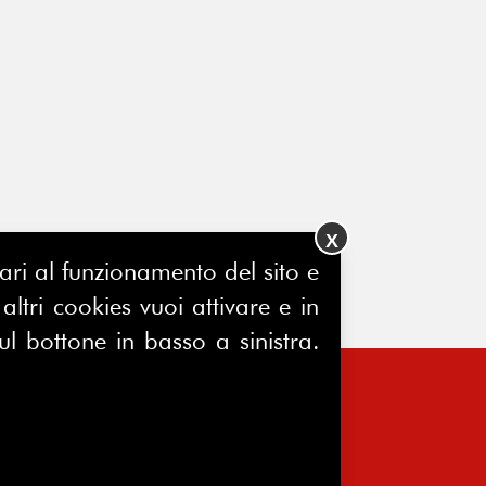
X
ssari al funzionamento del sito e
ltri cookies vuoi attivare e in
ul bottone in basso a sinistra.
FERPINews
Registrazione Tribunale di Milano
7604/2025