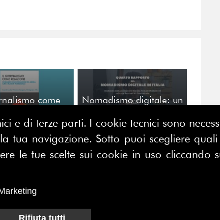
ornalismo come
Nomadismo digitale: un
relazione
terreno strategico
anche per la
ici e di terze parti. I cookie tecnici sono nece
comunicazione pubblica
 tua navigazione. Sotto puoi scegliere quali a
e d’impresa
e le tue scelte sui cookie in uso cliccando s
CONTATTACI
E MAP
FERPI - Federazione Relazioni
Marketing
ME
Pubbliche Italiana
I SIAMO
Rifiuta tutti