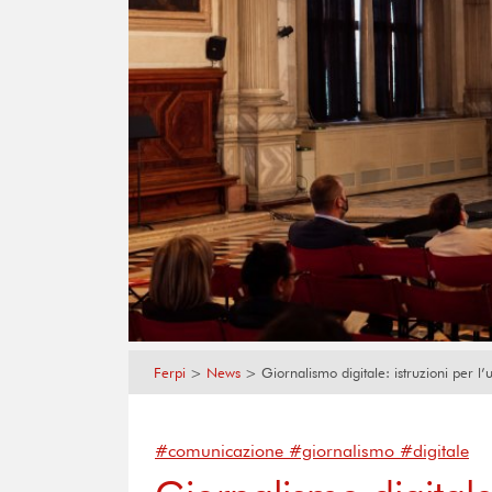
Ferpi
>
News
>
Giornalismo digitale: istruzioni per l’
#comunicazione #giornalismo #digitale