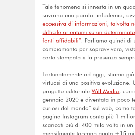
Tale fenomeno si innesta in un quad
sovrana una parola: infodemia, ov
eccessiva di informazioni, talvolta
difficile orientarsi su un determinat
fonti affidabili”
. Parliamo quindi di 
cambiamento per sopravvivere, vista
carta stampata e la presenza sempre 
Fortunatamente ad oggi, stiamo già 
virtuosi di una positiva evoluzione. 
progetto editoriale
Will Media
,
comm
gennaio 2020 e diventata in poco te
curiosi del mondo” sul web, come te
pagina Instagram conta più 1 milio
scaricati più di 400 mila volte in u
mensilmente toccano quota +15 mil