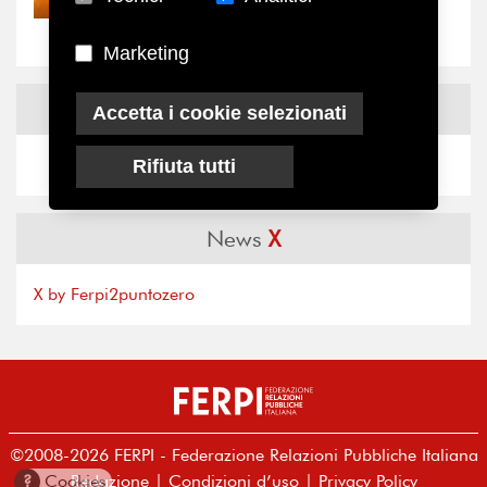
“grande cecità”: la...
Marketing
News
Facebook
Accetta i cookie selezionati
Rifiuta tutti
News
X
X by Ferpi2puntozero
©2008-2026 FERPI - Federazione Relazioni Pubbliche Italiana
Redazione
|
Condizioni d’uso
|
Privacy Policy
?
Cookies