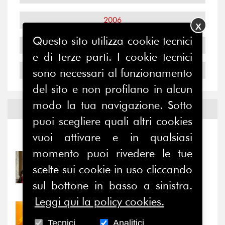
2006
X
Questo sito utilizza cookie tecnici
2005
e di terze parti. I cookie tecnici
2004
sono necessari al funzionamento
del sito e non profilano in alcun
modo la tua navigazione. Sotto
Notizie ed
Eventi
puoi scegliere quali altri cookies
vuoi attivare e in qualsiasi
Notizie
-
Eventi
momento puoi rivedere le tue
31/07/2026
scelte sui cookie in uso cliccando
Prima della pausa estiva,
il valore di...
sul bottone in basso a sinistra.
Leggi qui la policy cookies.
30/07/2026
Nove anni dopo la
Tecnici
Analitici