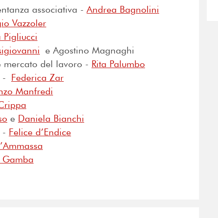
sentanza associativa -
Andrea Bagnolini
io Vazzoler
 Pigliucci
sigiovanni
e Agostino Magnaghi
e mercato del lavoro -
Rita Palumbo
i -
Federica Zar
nzo Manfredi
Crippa
so
e
Daniela Bianchi
o -
Felice d’Endice
D’Ammassa
a Gamba