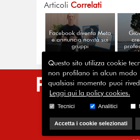
Articoli
Correlati
Facebook diventa Meta
Giov
e annuncia novità sui
cre
gruppi
profe
per i 
Questo sito utilizza cookie tecn
non profilano in alcun modo la
SIT
qualsiasi momento puoi riveder
Leggi qui la policy cookies.
HO
CH
Tecnici
Analitici
AS
Accetta i cookie selezionati
SO