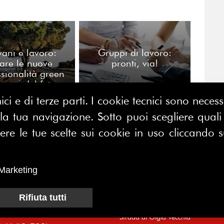
ani e lavoro:
Gruppi di lavoro:
are le nuove
pronti, via!
ssionalità green
lavori del futuro
ici e di terze parti. I cookie tecnici sono nece
 tua navigazione. Sotto puoi scegliere quali a
CONTATTACI
E MAP
e le tue scelte sui cookie in uso cliccando s
FERPI - Federazione Relazioni
ME
Pubbliche Italiana
I SIAMO
Marketing
Sede operativa:
SOCIAZIONE
Centro Direzionale Milano Due
Rifiuta tutti
CI
Palazzo Canova
Strada di Olgia Vecchia