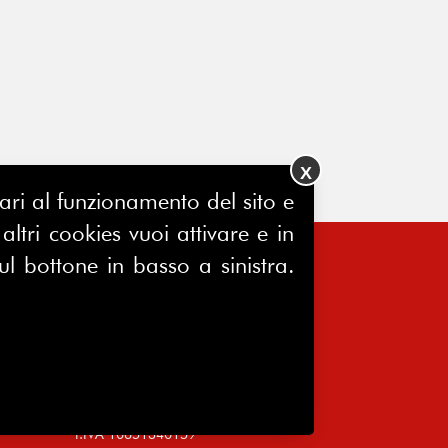
X
ssari al funzionamento del sito e
ltri cookies vuoi attivare e in
ul bottone in basso a sinistra.
FERPINews
Registrazione Tribunale di Milano
7604/2025
Sede legale:
Via Madre Cabrini, 10
20122 Milano
P.IVA 10651340159