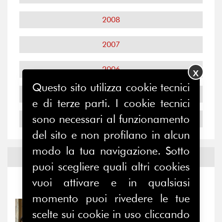
2008
2007
2006
X
Questo sito utilizza cookie tecnici
2005
e di terze parti. I cookie tecnici
sono necessari al funzionamento
2004
del sito e non profilano in alcun
modo la tua navigazione. Sotto
Notizie ed
Eventi
puoi scegliere quali altri cookies
vuoi attivare e in qualsiasi
Notizie
-
Eventi
momento puoi rivedere le tue
31/07/2026
scelte sui cookie in uso cliccando
Prima della pausa estiva,