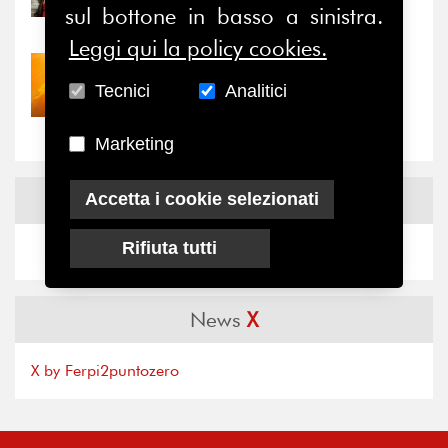
sul bottone in basso a sinistra.
il valore di...
Leggi qui la policy cookies.
30/07/2026
Tecnici
Analitici
Nove anni dopo la
“grande cecità”: la...
Marketing
News
Facebook
Accetta i cookie selezionati
Rifiuta tutti
News
X
X by Ferpi2puntozero