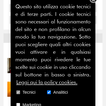
Questo sito utilizza cookie tecnici
2005
e di terze parti. I cookie tecnici
2004
sono necessari al funzionamento
del sito e non profilano in alcun
modo la tua navigazione. Sotto
Notizie ed
Eventi
puoi scegliere quali altri cookies
vuoi attivare e in qualsiasi
Notizie
-
Eventi
momento puoi rivedere le tue
31/07/2026
scelte sui cookie in uso cliccando
Prima della pausa estiva,
il valore di...
sul bottone in basso a sinistra.
Leggi qui la policy cookies.
30/07/2026
Nove anni dopo la
Tecnici
Analitici
“grande cecità”: la...
Marketing