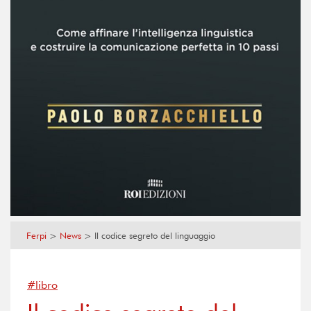
Ferpi
>
News
>
Il codice segreto del linguaggio
#libro