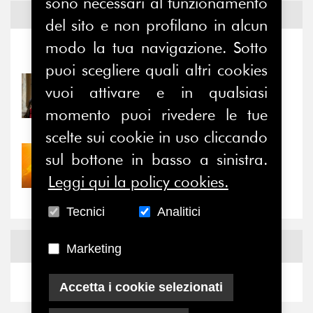
sono necessari al funzionamento
Notizie ed
Eventi
del sito e non profilano in alcun
modo la tua navigazione. Sotto
Notizie
-
Eventi
puoi scegliere quali altri cookies
31/07/2026
vuoi attivare e in qualsiasi
Prima della pausa estiva,
momento puoi rivedere le tue
il valore di...
scelte sui cookie in uso cliccando
sul bottone in basso a sinistra.
30/07/2026
Nove anni dopo la
Leggi qui la policy cookies.
“grande cecità”: la...
Tecnici
Analitici
News
Facebook
Marketing
Accetta i cookie selezionati