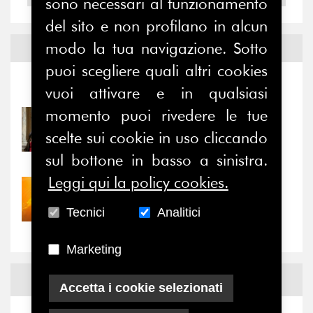
sono necessari al funzionamento
del sito e non profilano in alcun
modo la tua navigazione. Sotto
Notizie ed
Eventi
puoi scegliere quali altri cookies
Notizie
-
Eventi
vuoi attivare e in qualsiasi
momento puoi rivedere le tue
31/07/2026
Prima della pausa estiva,
scelte sui cookie in uso cliccando
il valore di...
sul bottone in basso a sinistra.
Leggi qui la policy cookies.
30/07/2026
Nove anni dopo la
Tecnici
Analitici
“grande cecità”: la...
Marketing
News
Facebook
Accetta i cookie selezionati