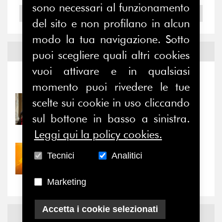
sono necessari al funzionamento
2004
del sito e non profilano in alcun
modo la tua navigazione. Sotto
Notizie ed
Eventi
puoi scegliere quali altri cookies
vuoi attivare e in qualsiasi
Notizie
-
Eventi
momento puoi rivedere le tue
scelte sui cookie in uso cliccando
31/07/2026
Prima della pausa estiva,
sul bottone in basso a sinistra.
il valore di...
Leggi qui la policy cookies.
30/07/2026
Tecnici
Analitici
Nove anni dopo la
“grande cecità”: la...
Marketing
Accetta i cookie selezionati
News
Facebook