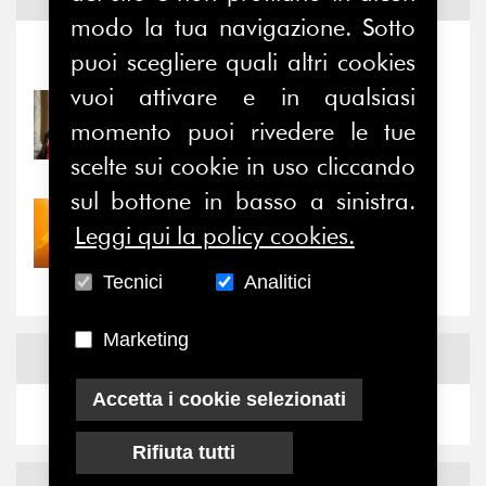
modo la tua navigazione. Sotto
puoi scegliere quali altri cookies
Notizie
-
Eventi
vuoi attivare e in qualsiasi
31/07/2026
momento puoi rivedere le tue
Prima della pausa estiva,
il valore di...
scelte sui cookie in uso cliccando
sul bottone in basso a sinistra.
30/07/2026
Leggi qui la policy cookies.
Nove anni dopo la
“grande cecità”: la...
Tecnici
Analitici
Marketing
News
Facebook
Accetta i cookie selezionati
Rifiuta tutti