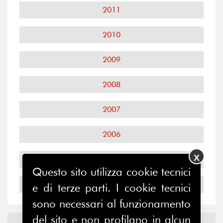
2011
2010
2009
2008
2007
2006
X
2005
Questo sito utilizza cookie tecnici
2004
e di terze parti. I cookie tecnici
sono necessari al funzionamento
del sito e non profilano in alcun
Notizie ed
Eventi