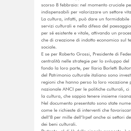
scorso 8 febbraio: nel momento cruciale per 
indispensabili per valorizzare un settore vita
La cultura, infatti, può dare un formidabile 
servizi culturali e nella difesa del paesaggi
per sé esistente e vitale, attivando un proc
che di creazione di indotto economico sul t
sociale.
E se per Roberto Grossi, Presidente di Fede
centralità nelle strategie per lo sviluppo de
fondo la loro parte, per Ilaria Borletti Buit
del Patrimonio culturale italiano sono invest
regioni che hanno perso la loro vocazione 
nazionale ANCI per le politiche culturali, ci
la cultura, che sappia tenere insieme risan
Nel documento presentato sono state numerose 
come le richieste di interventi che favorisca
dell’8 per mille dell’Irpef anche ai settori 
dei beni culturali.