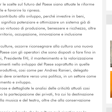
le scelte sul futuro del Paese siano attuate le riforme
le e favorire la ripresa.
contributo allo sviluppo, perché investire in beni,
o significa potenziare e ottimizzare un sistema già di
esso virtuoso di produzione, benessere e ricchezza, oltre
erritorio, occupazione, innovazione e inclusione
rculture, occorre riconsegnare alla cultura una nuova
l Paese con gli operatori che sono disposti a fare fino in
oni, Presidente FAI, il mantenimento e la valorizzazione
imenti nello sviluppo del Paese soprattutto in quelle
produttiva, cosi come per Andrea Ranieri, delegato
 si deve orientare verso una politica, in un settore come
amento e sviluppo.
e dettagliate le analisi delle criticità attuali cosi
no la partecipazione dei privati, tra cui la destinazione
della musica e del teatro, oltre che alla conservazione