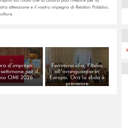
roprio sul ruolo che la cultura può rivestire per la
tra attenzione e il vostro impegno di Relatori Pubblici.
ulture.
ura d’impresa:
Femminicidio, l’Italia
 settimane per il
all’avanguardia in
mio OMI 2026
Europa. Ora la sfida è
prevenire