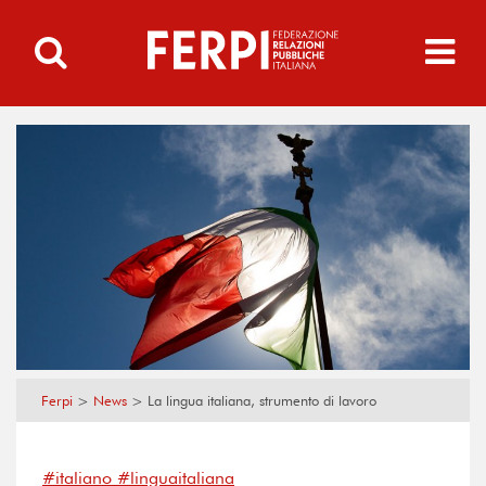
Ferpi
>
News
>
La lingua italiana, strumento di lavoro
#italiano #linguaitaliana