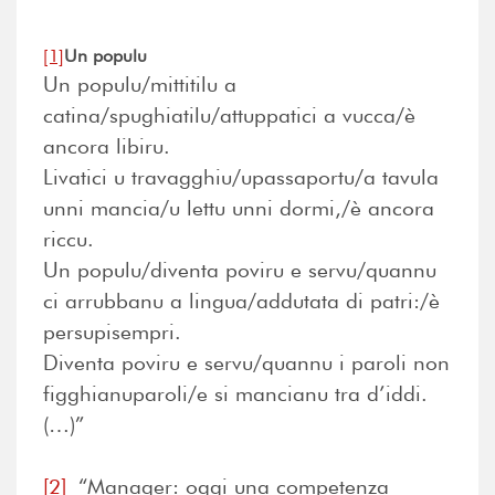
[1]
Un populu
Un populu/mittitilu a
catina/spughiatilu/attuppatici a vucca/è
ancora libiru.
Livatici u travagghiu/upassaportu/a tavula
unni mancia/u lettu unni dormi,/è ancora
riccu.
Un populu/diventa poviru e servu/quannu
ci arrubbanu a lingua/addutata di patri:/è
persupisempri.
Diventa poviru e servu/quannu i paroli non
figghianuparoli/e si mancianu tra d’iddi.
(…)”
[2]
“Manager: oggi una competenza