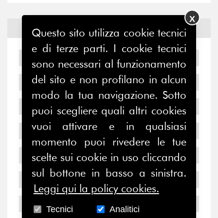
X
Archivio
News
Questo sito utilizza cookie tecnici
e di terze parti. I cookie tecnici
2026
sono necessari al funzionamento
del sito e non profilano in alcun
2025
modo la tua navigazione. Sotto
2024
puoi scegliere quali altri cookies
vuoi attivare e in qualsiasi
2023
momento puoi rivedere le tue
2022
scelte sui cookie in uso cliccando
sul bottone in basso a sinistra.
2021
Leggi qui la policy cookies.
2020
Tecnici
Analitici