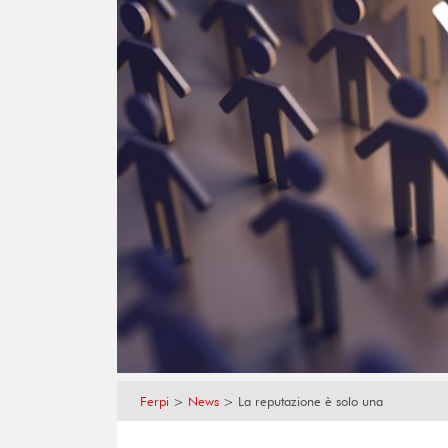
Ferpi
>
News
>
La reputazione è solo una