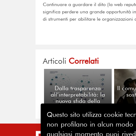
Continuare a guardare il dito (la web reputa
significa perdere una grande opportunità in
di strumenti per abilitare le organizzazion
Articoli
Correlati
Dalla trasparenza
Il comu
all’interpretabilità: la
sost
nuova sfida della
reputazione algoritmica
Questo sito utilizza cookie tecn
non profilano in alcun modo la
qualsiasi momento puoi riveder
SIT