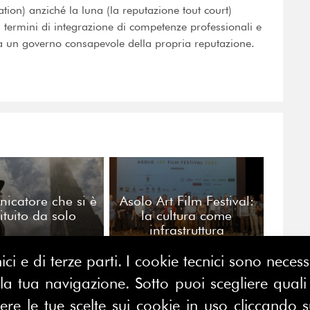
tion) anziché la luna (la reputazione tout court)
 termini di integrazione di competenze professionali e
i a un governo consapevole della propria reputazione.
nicatore che si è
Asolo Art Film Festival:
ituito da solo
la cultura come
infrastruttura
relazionale
ici e di terze parti. I cookie tecnici sono nece
 tua navigazione. Sotto puoi scegliere quali a
e le tue scelte sui cookie in uso cliccando s
CONTATTACI
E MAP