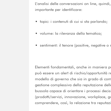
L’analisi delle conversazioni on line, quin
importante per identificare:
topic: i contenuti di cui si sta parlando;
volume: la rilevanza della tematica;
sentiment: il tenore (positive, negative o
Elementi fondamentali, anche in maniera pr
può essere un alert di rischio/opportunità r
modello di governo che sia in grado di comp
gestione complessiva della reputazione del
bussola capace di orientare i processi decis
(prodotti/servizi, innovazione, workplace, 
comprendere, così, la relazione tra reputa