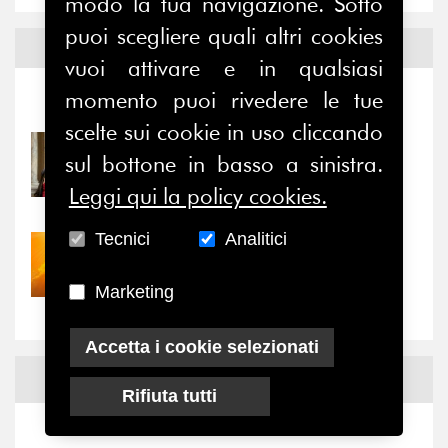
modo la tua navigazione. Sotto
puoi scegliere quali altri cookies
Notizie ed
Eventi
vuoi attivare e in qualsiasi
momento puoi rivedere le tue
Notizie
-
Eventi
scelte sui cookie in uso cliccando
31/07/2026
sul bottone in basso a sinistra.
Prima della pausa estiva,
Leggi qui la policy cookies.
il valore di...
Tecnici
Analitici
30/07/2026
Nove anni dopo la
Marketing
“grande cecità”: la...
Accetta i cookie selezionati
News
Facebook
Rifiuta tutti