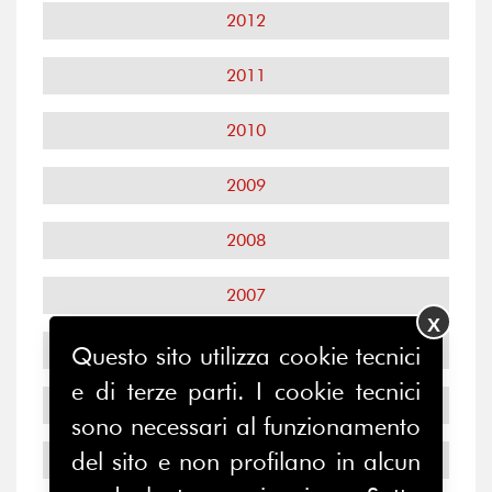
2012
2011
2010
2009
2008
2007
X
2006
Questo sito utilizza cookie tecnici
e di terze parti. I cookie tecnici
2005
sono necessari al funzionamento
del sito e non profilano in alcun
2004