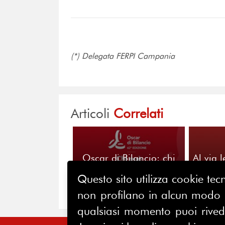
(*) Delegata FERPI Campania
Articoli
Correlati
Oscar di Bilancio: chi
Al via l
può partecipare?
62ª edi
Questo sito utilizza cookie tecn
Sfatiamo i falsi miti sul
Premio
non profilano in alcun modo la
qualsiasi momento puoi riveder