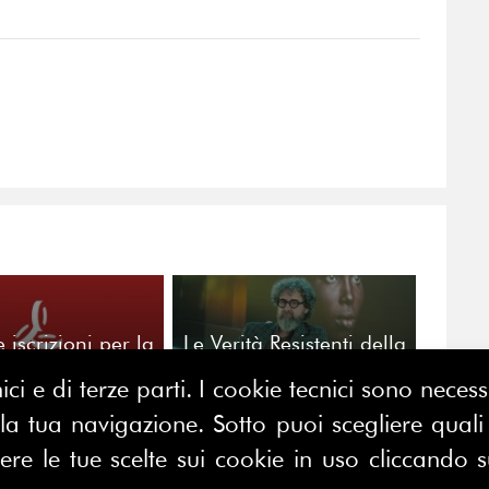
e iscrizioni per la
Le Verità Resistenti della
zione dell’Oscar
comunicazione.
ici e di terze parti. I cookie tecnici sono nece
di Bilancio
Intervista a Max Bustreo
 tua navigazione. Sotto puoi scegliere quali a
e le tue scelte sui cookie in uso cliccando s