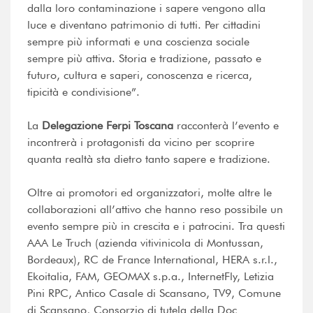
dalla loro contaminazione i sapere vengono alla
luce e diventano patrimonio di tutti. Per cittadini
sempre più informati e una coscienza sociale
sempre più attiva. Storia e tradizione, passato e
futuro, cultura e saperi, conoscenza e ricerca,
tipicità e condivisione”.
La
Delegazione Ferpi Toscana
racconterà l’evento e
incontrerà i protagonisti da vicino per scoprire
quanta realtà sta dietro tanto sapere e tradizione.
Oltre ai promotori ed organizzatori, molte altre le
collaborazioni all’attivo che hanno reso possibile un
evento sempre più in crescita e i patrocini. Tra questi
AAA Le Truch (azienda vitivinicola di Montussan,
Bordeaux), RC de France International, HERA s.r.l.,
Ekoitalia, FAM, GEOMAX s.p.a., InternetFly, Letizia
Pini RPC, Antico Casale di Scansano, TV9, Comune
di Scansano, Consorzio di tutela della Doc