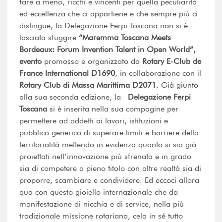
fare a meno, ricchi e vincenti per quella peculiarità
ed eccellenza che ci appartiene e che sempre più ci
distingue, la Delegazione Ferpi Toscana non si è
lasciata sfuggire
“
Maremma Toscana Meets
Bordeaux: Forum Invention Talent in Open World
”,
evento
promosso e organizzato da
Rotary E-Club de
France International D1690
, in collaborazione con il
Rotary
Club di Massa Marittima D2071
. Già giunto
alla sua seconda edizione, la
Delegazione
Ferpi
Toscana
si è inserita nella sua compagine per
permettere ad addetti ai lavori, istituzioni e
pubblico generico di superare limiti e barriere della
territorialità mettendo in evidenza quanto si sia già
proiettati nell’innovazione più sfrenata e in grado
sia di competere a pieno titolo con altre realtà sia di
proporre, scambiare e condividere. Ed eccoci allora
qua con questo gioiello internazionale che da
manifestazione di nicchia e di service, nella più
tradizionale missione rotariana, cela in sé tutto