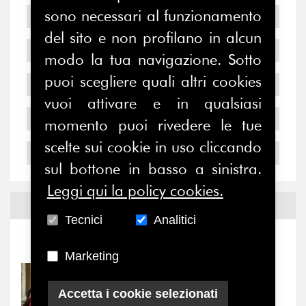
sono necessari al funzionamento
2008
del sito e non profilano in alcun
2007
modo la tua navigazione. Sotto
puoi scegliere quali altri cookies
2006
vuoi attivare e in qualsiasi
2005
momento puoi rivedere le tue
scelte sui cookie in uso cliccando
2004
sul bottone in basso a sinistra.
Leggi qui la policy cookies.
Notizie ed
Eventi
Tecnici
Analitici
Notizie
-
Eventi
Marketing
31/07/2026
Prima della pausa estiva,
Accetta i cookie selezionati