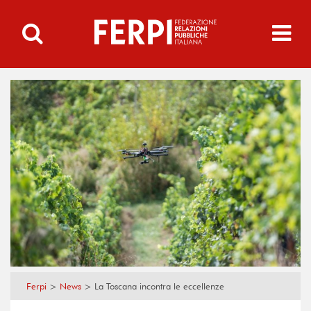
Ferpi
>
News
>
La Toscana incontra le eccellenze