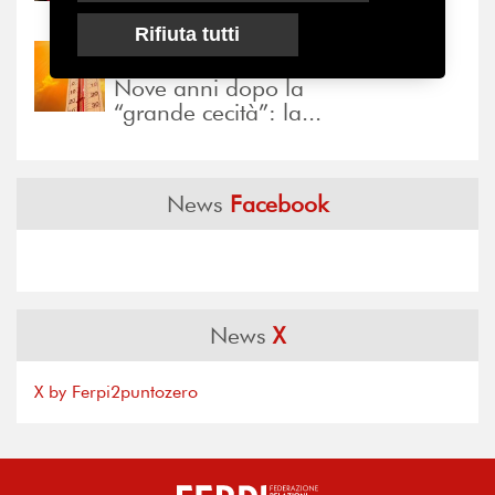
il valore di...
Rifiuta tutti
30/07/2026
Nove anni dopo la
“grande cecità”: la...
News
Facebook
News
X
X by Ferpi2puntozero