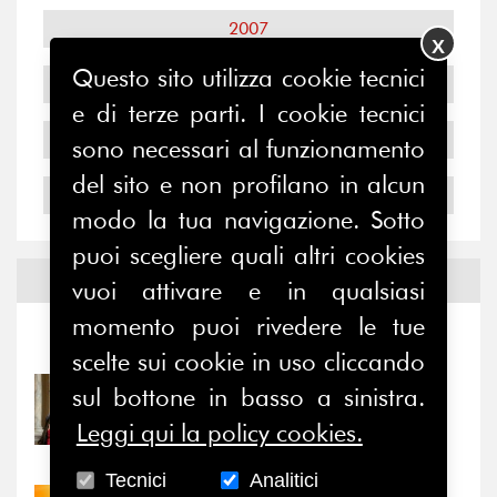
2007
X
Questo sito utilizza cookie tecnici
2006
e di terze parti. I cookie tecnici
2005
sono necessari al funzionamento
del sito e non profilano in alcun
2004
modo la tua navigazione. Sotto
puoi scegliere quali altri cookies
Notizie ed
Eventi
vuoi attivare e in qualsiasi
momento puoi rivedere le tue
Notizie
-
Eventi
scelte sui cookie in uso cliccando
sul bottone in basso a sinistra.
31/07/2026
Prima della pausa estiva,
Leggi qui la policy cookies.
il valore di...
Tecnici
Analitici