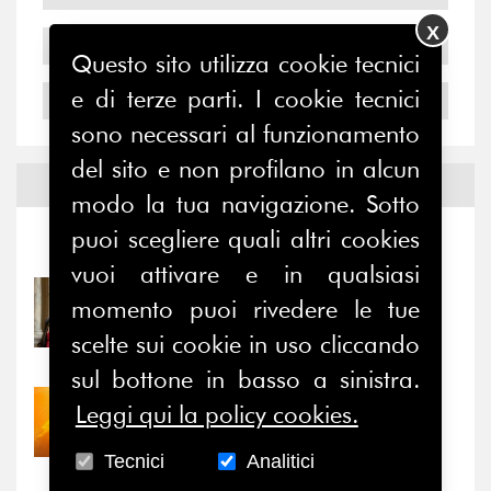
X
2005
Questo sito utilizza cookie tecnici
e di terze parti. I cookie tecnici
2004
sono necessari al funzionamento
del sito e non profilano in alcun
Notizie ed
Eventi
modo la tua navigazione. Sotto
puoi scegliere quali altri cookies
Notizie
-
Eventi
vuoi attivare e in qualsiasi
31/07/2026
momento puoi rivedere le tue
Prima della pausa estiva,
scelte sui cookie in uso cliccando
il valore di...
sul bottone in basso a sinistra.
30/07/2026
Leggi qui la policy cookies.
Nove anni dopo la
“grande cecità”: la...
Tecnici
Analitici