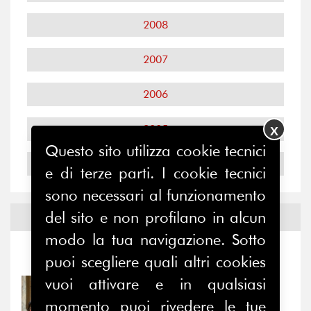
2008
2007
2006
2005
X
Questo sito utilizza cookie tecnici
2004
e di terze parti. I cookie tecnici
sono necessari al funzionamento
del sito e non profilano in alcun
Notizie ed
Eventi
modo la tua navigazione. Sotto
Notizie
-
Eventi
puoi scegliere quali altri cookies
vuoi attivare e in qualsiasi
31/07/2026
Prima della pausa estiva,
momento puoi rivedere le tue