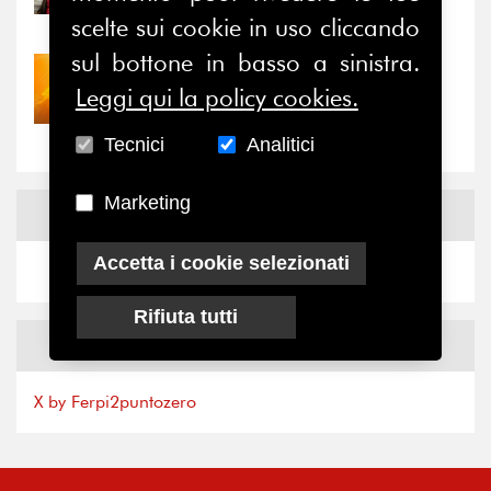
il valore di...
scelte sui cookie in uso cliccando
sul bottone in basso a sinistra.
30/07/2026
Leggi qui la policy cookies.
Nove anni dopo la
“grande cecità”: la...
Tecnici
Analitici
Marketing
News
Facebook
Accetta i cookie selezionati
Rifiuta tutti
News
X
X by Ferpi2puntozero