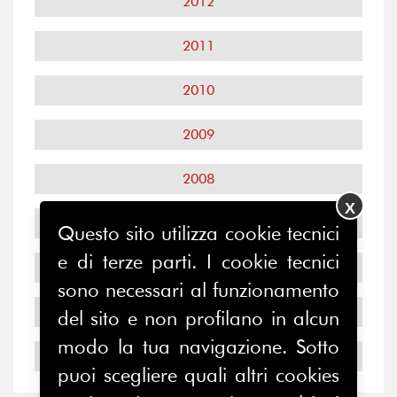
2012
2011
2010
2009
2008
X
2007
Questo sito utilizza cookie tecnici
e di terze parti. I cookie tecnici
2006
sono necessari al funzionamento
2005
del sito e non profilano in alcun
modo la tua navigazione. Sotto
2004
puoi scegliere quali altri cookies