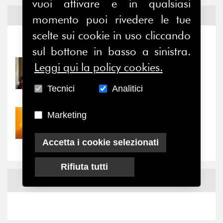
vuoi attivare e in qualsiasi
Notizie ed
Eventi
momento puoi rivedere le tue
scelte sui cookie in uso cliccando
Notizie
-
Eventi
sul bottone in basso a sinistra.
Leggi qui la policy cookies.
31/07/2026
Prima della pausa estiva,
il valore di...
Tecnici
Analitici
Marketing
30/07/2026
Nove anni dopo la
“grande cecità”: la...
Accetta i cookie selezionati
Rifiuta tutti
News
Facebook