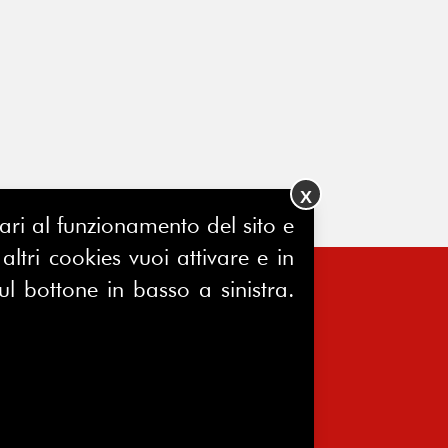
X
ssari al funzionamento del sito e
ltri cookies vuoi attivare e in
ul bottone in basso a sinistra.
FERPINews
Registrazione Tribunale di Milano
7604/2025
Sede legale:
Via Madre Cabrini, 10
20122 Milano