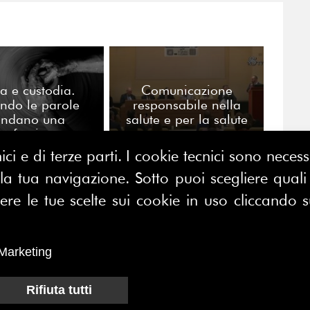
a e custodia.
Comunicazione
ndo le parole
responsabile nella
ondano una
salute e per la salute
rofessione
ici e di terze parti. I cookie tecnici sono nece
 tua navigazione. Sotto puoi scegliere quali a
CONTATTACI
E MAP
e le tue scelte sui cookie in uso cliccando s
FERPI - Federazione Relazioni
ME
Pubbliche Italiana
I SIAMO
Marketing
Sede operativa:
SOCIAZIONE
Centro Direzionale Milano Due
Rifiuta tutti
CI
Palazzo Canova