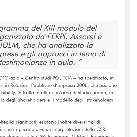
rogramma del XIII modulo del
ganizzato da FERPI, Assorel e
IULM, che ha analizzato la
mprese e gli approcci in tema di
 testimonianze in aula.
D’Orazio – Centro studi POLITEIA – ha specificato, in
ter in Relazioni Pubbliche d’Impresa 2008, che esistono
bility. Si tratta infatti di un’area di studio ampia, in
llo degli shareholders e il modello degli stakeholders.
plici significati; esistono inoltre diversi tipi di
i, che implicano diverse interpretazioni della CSR.
cuni studiosi sulla CSR: Friedman, Mitchell, Freeman e