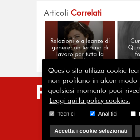
Articoli
Correlati
Relazioni e alleanze di
Cur
genere: un terreno di
Qua
lavoro per tutta la
f
professione
p
Questo sito utilizza cookie tecn
non profilano in alcun modo la
SIT
qualsiasi momento puoi riveder
Leggi qui la policy cookies.
HO
CH
Tecnici
Analitici
AS
Accetta i cookie selezionati
SO