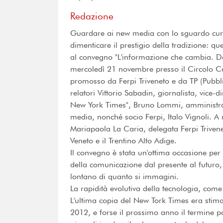
Redazione
Guardare ai new media con lo sguardo curi
dimenticare il prestigio della tradizione: qu
al convegno "L'informazione che cambia. Dai 
mercoledì 21 novembre presso il Circolo Can
promosso da Ferpi Triveneto e da TP (Pubblici
relatori Vittorio Sabadin, giornalista, vice-
New York Times", Bruno Lommi, amministrato
media, nonché socio Ferpi, Italo Vignoli. A
Mariapaola La Caria, delegata Ferpi Trivenet
Veneto e il Trentino Alto Adige.
Il convegno è stata un'ottima occasione per 
della comunicazione dal presente al futuro
lontano di quanto si immagini.
La rapidità evolutiva della tecnologia, come
L'ultima copia del New Tork Times era stima
2012, e forse il prossimo anno il termine 