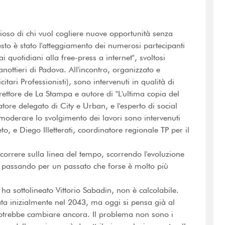
oso di chi vuol cogliere nuove opportunità senza
esto è stato l'atteggiamento dei numerosi partecipanti
quotidiani alla free-press a internet", svoltosi
ottieri di Padova. All'incontro, organizzato e
tari Professionisti), sono intervenuti in qualità di
direttore de La Stampa e autore di "L'ultima copia del
re delegato di City e Urban, e l'esperto di social
 moderare lo svolgimento dei lavori sono intervenuti
o, e Diego Illetterati, coordinatore regionale TP per il
correre sulla linea del tempo, scorrendo l'evoluzione
, passando per un passato che forse è molto più
 ha sottolineato Vittorio Sabadin, non è calcolabile.
ta inizialmente nel 2043, ma oggi si pensa già al
potrebbe cambiare ancora. Il problema non sono i