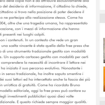
mero delle copie non è da attribuire esclusivamente alla
 del desiderio di informazione, il cittadino la chiede,
cittadino si trova nella posizione di poter decidere il
o ne partecipa alla realizzazione stessa. Come ha
004, oltre che una tragedia umana, ha rappresentato
cazione, con i mezzi di informazione che hanno
i presenti nei luoghi colpiti.
on i contenuti. In un contesto che vede un gran
una scelta vincente è stata quella della free press che
 di uno strumento tradizionale gestito con modalità
s. Un supporto cartaceo gestito con modalità per certi
 comprendere la necessità di incontrare il lettore nei
 ha iniziato il suo percorso evolutivo. Nonostante i
 in senso tradizionale, ha inoltre saputo smentire i
ei suoi lettori ed ha intercettato anche la fascia dei più
 in un'ottica di gratuità. Come ha ricordato Bruno
modello editoriale, oggi la free press può contare su
egli investimenti pubblicitari quasi dieci volte
dizionale. E questo richiede sempre maggior qualità.