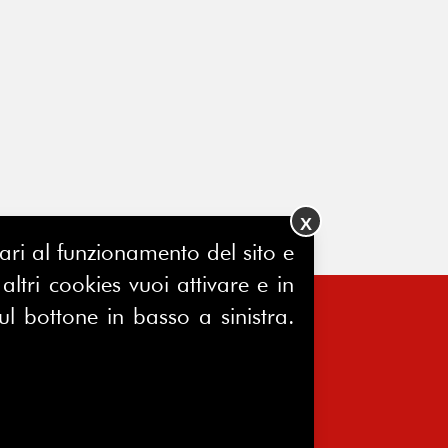
X
ssari al funzionamento del sito e
ltri cookies vuoi attivare e in
ul bottone in basso a sinistra.
FERPINews
Registrazione Tribunale di Milano
7604/2025
Sede legale:
Via Madre Cabrini, 10