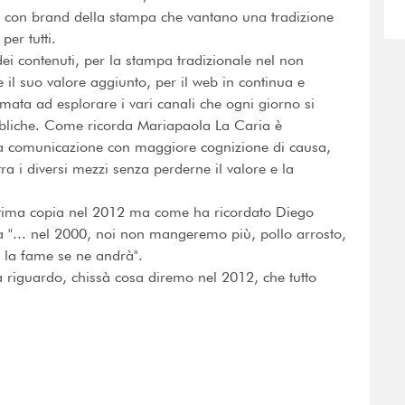
 con brand della stampa che vantano una tradizione
per tutti.
dei contenuti, per la stampa tradizionale nel non
e il suo valore aggiunto, per il web in continua e
mata ad esplorare i vari canali che ogni giorno si
bbliche. Come ricorda Mariapaola La Caria è
lla comunicazione con maggiore cognizione di causa,
tra i diversi mezzi senza perderne il valore e la
ultima copia nel 2012 ma come ha ricordato Diego
va "... nel 2000, noi non mangeremo più, pollo arrosto,
e la fame se ne andrà".
 riguardo, chissà cosa diremo nel 2012, che tutto