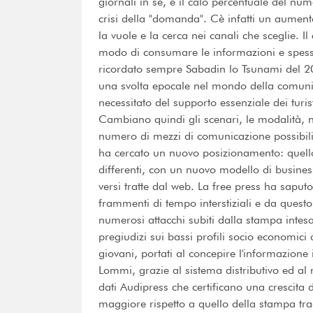
giornali in sé, e il calo percentuale del nu
crisi della "domanda". Cè infatti un aumento
la vuole e la cerca nei canali che sceglie. Il 
modo di consumare le informazioni e spess
ricordato sempre Sabadin lo Tsunami del 2
una svolta epocale nel mondo della comuni
necessitato del supporto essenziale dei turist
Cambiano quindi gli scenari, le modalità, n
numero di mezzi di comunicazione possibili 
ha cercato un nuovo posizionamento: quello
differenti, con un nuovo modello di busines
versi tratte dal web. La free press ha saputo
frammenti di tempo interstiziali e da questo
numerosi attacchi subiti dalla stampa intesa
pregiudizi sui bassi profili socio economici d
giovani, portati al concepire l'informazione
Lommi, grazie al sistema distributivo ed al 
dati Audipress che certificano una crescita d
maggiore rispetto a quello della stampa tra