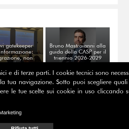
vi gatekeeper
Bruno Mastroianni alla
'informazione:
guida della CASP per il
grazione, non
triennio 2026-2029
ostituzione
ici e di terze parti. I cookie tecnici sono nece
 tua navigazione. Sotto puoi scegliere quali a
CONTATTACI
E MAP
e le tue scelte sui cookie in uso cliccando s
FERPI - Federazione Relazioni
ME
Pubbliche Italiana
I SIAMO
Marketing
Sede operativa:
SOCIAZIONE
Rifiuta tutti
Centro Direzionale Milano Due