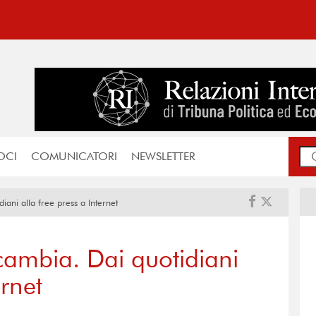
OCI
COMUNICATORI
NEWSLETTER
iani alla free press a Internet
cambia. Dai quotidiani
ernet