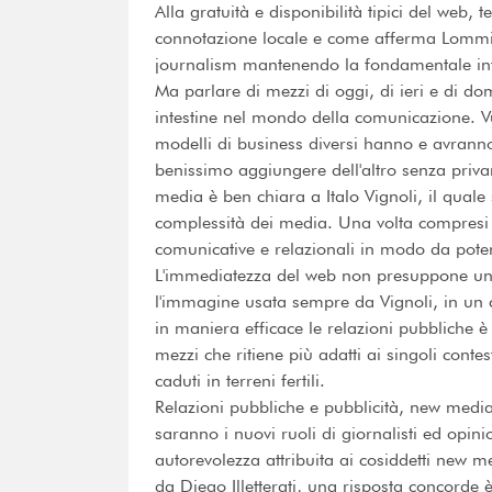
Alla gratuità e disponibilità tipici del web,
connotazione locale e come afferma Lommi "
journalism mantenendo la fondamentale inte
Ma parlare di mezzi di oggi, di ieri e di do
intestine nel mondo della comunicazione. V
modelli di business diversi hanno e avranno f
benissimo aggiungere dell'altro senza priva
media è ben chiara a Italo Vignoli, il quale 
complessità dei media. Una volta compresi si 
comunicative e relazionali in modo da poter 
L'immediatezza del web non presuppone un
l'immagine usata sempre da Vignoli, in un c
in maniera efficace le relazioni pubbliche
mezzi che ritiene più adatti ai singoli contes
caduti in terreni fertili.
Relazioni pubbliche e pubblicità, new medi
saranno i nuovi ruoli di giornalisti ed opini
autorevolezza attribuita ai cosiddetti new m
da Diego Illetterati, una risposta concorde