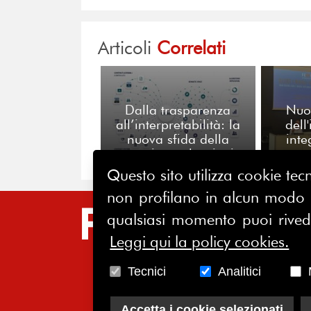
Articoli
Correlati
Dalla trasparenza
Nuo
all’interpretabilità: la
dell
nuova sfida della
inte
reputazione algoritmica
s
Questo sito utilizza cookie tecn
non profilano in alcun modo la
SIT
qualsiasi momento puoi riveder
Leggi qui la policy cookies.
HO
CH
Tecnici
Analitici
AS
Accetta i cookie selezionati