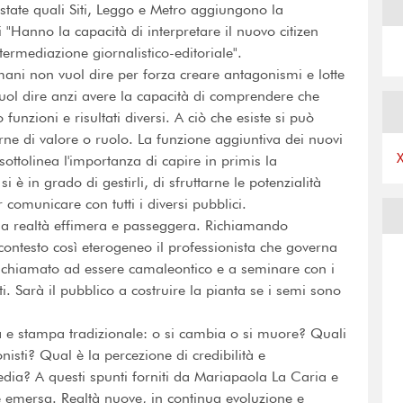
 testate quali Siti, Leggo e Metro aggiungono la
Hanno la capacità di interpretare il nuovo citizen
rmediazione giornalistico-editoriale".
mani non vuol dire per forza creare antagonismi e lotte
uol dire anzi avere la capacità di comprendere che
unzioni e risultati diversi. A ciò che esiste si può
rne di valore o ruolo. La funzione aggiuntiva dei nuovi
sottolinea l'importanza di capire in primis la
è in grado di gestirli, di sfruttarne le potenzialità
comunicare con tutti i diversi pubblici.
a realtà effimera e passeggera. Richiamando
ontesto così eterogeneo il professionista che governa
 è chiamato ad essere camaleontico e a seminare con i
ti. Sarà il pubblico a costruire la pianta se i semi sono
a e stampa tradizionale: o si cambia o si muore? Quali
onisti? Qual è la percezione di credibilità e
edia? A questi spunti forniti da Mariapaola La Caria e
 è emersa. Realtà nuove, in continua evoluzione e