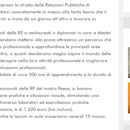
apreso la strada delle Relazioni Pubbliche di
tarsi concretamente in mezzo alla tanta teoria che il
i chi si trova da un giorno all’altro a lavorare su
isti delle RP, a neolaureati o diplomati in corsi e Master
tendano mettersi alla prova attraverso un percorso che
ca professionale e approfondisce le principali aree
noltre, a quanti desiderano meglio capire il mondo delle
teragire nella loro attività professionale e migliorare
licazioni professionali.
n totale di circa 200 ore di apprendimento e la durata di
essionisti delle RP del nostro Paese, si basano
one pratiche e situazioni vissute, stimolando una
traverso laboratori ed esercitazioni pratiche.
izione, è di 1.620 euro (Iva inclusa).
entre le lezioni in aula inizieranno venerdì 19 marzo.