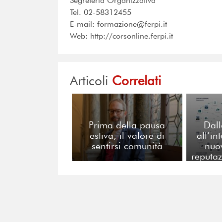
Segreteria Organizzativa
Tel. 02-58312455
E-mail: formazione@ferpi.it
Web: http://corsonline.ferpi.it
Articoli
Correlati
Prima della pausa
Dall
estiva, il valore di
all’in
sentirsi comunità
nuo
reputaz