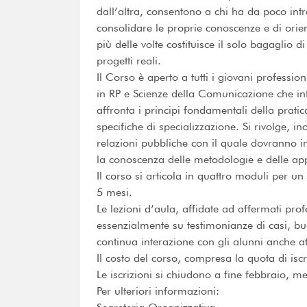
dall’altra, consentono a chi ha da poco intr
consolidare le proprie conoscenze e di orien
più delle volte costituisce il solo bagaglio d
progetti reali.
Il Corso è aperto a tutti i giovani profession
in RP e Scienze della Comunicazione che in
affronta i principi fondamentali della prati
specifiche di specializzazione. Si rivolge, i
relazioni pubbliche con il quale dovranno in
la conoscenza delle metodologie e delle app
Il corso si articola in quattro moduli per u
5 mesi.
Le lezioni d’aula, affidate ad affermati prof
essenzialmente su testimonianze di casi, bu
continua interazione con gli alunni anche at
Il costo del corso, compresa la quota di iscr
Le iscrizioni si chiudono a fine febbraio, m
Per ulteriori informazioni: