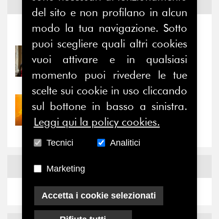
Notizie ed
Eventi
del sito e non profilano in alcun
modo la tua navigazione. Sotto
Notizie
-
Eventi
puoi scegliere quali altri cookies
31/07/2026
vuoi attivare e in qualsiasi
Prima della pausa estiva,
momento puoi rivedere le tue
il valore di...
scelte sui cookie in uso cliccando
sul bottone in basso a sinistra.
30/07/2026
Nove anni dopo la
Leggi qui la policy cookies.
“grande cecità”: la...
Tecnici
Analitici
News
Facebook
Marketing
Accetta i cookie selezionati