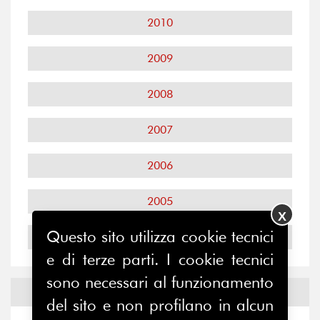
2010
2009
2008
2007
2006
2005
X
Questo sito utilizza cookie tecnici
2004
e di terze parti. I cookie tecnici
sono necessari al funzionamento
Notizie ed
Eventi
del sito e non profilano in alcun