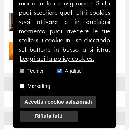
modo la tua navigazione. Sotto
Notizie
-
Eventi
puoi scegliere quali altri cookies
31/07/2026
vuoi attivare e in qualsiasi
Prima della pausa estiva,
momento puoi rivedere le tue
il valore di...
scelte sui cookie in uso cliccando
30/07/2026
sul bottone in basso a sinistra.
Nove anni dopo la
Leggi qui la policy cookies.
“grande cecità”: la...
Tecnici
Analitici
News
Facebook
Marketing
Accetta i cookie selezionati
Rifiuta tutti
News
X