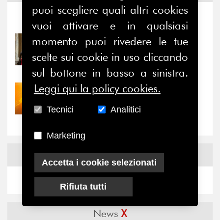
puoi scegliere quali altri cookies
Notizie
-
Eventi
vuoi attivare e in qualsiasi
momento puoi rivedere le tue
31/07/2026
Prima della pausa estiva,
scelte sui cookie in uso cliccando
il valore di...
sul bottone in basso a sinistra.
Leggi qui la policy cookies.
30/07/2026
Nove anni dopo la
Tecnici
Analitici
“grande cecità”: la...
Marketing
News
Facebook
Accetta i cookie selezionati
Rifiuta tutti
News
X