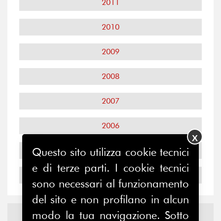
2011
2010
2009
2008
2007
2006
X
Questo sito utilizza cookie tecnici
2005
e di terze parti. I cookie tecnici
2004
sono necessari al funzionamento
del sito e non profilano in alcun
Notizie ed
Eventi
modo la tua navigazione. Sotto