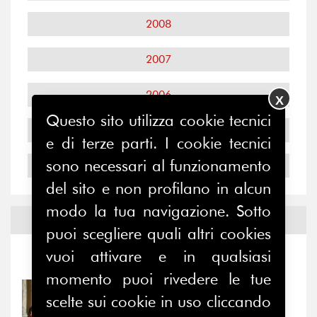
2008
2007
2006
X
Questo sito utilizza cookie tecnici
2005
e di terze parti. I cookie tecnici
sono necessari al funzionamento
2004
del sito e non profilano in alcun
modo la tua navigazione. Sotto
Notizie ed
Eventi
puoi scegliere quali altri cookies
vuoi attivare e in qualsiasi
Notizie
-
Eventi
momento puoi rivedere le tue
31/07/2026
scelte sui cookie in uso cliccando
Prima della pausa estiva,