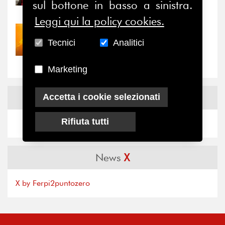
sul bottone in basso a sinistra.
il valore di...
Leggi qui la policy cookies.
30/07/2026
Tecnici
Analitici
Nove anni dopo la
“grande cecità”: la...
Marketing
News
Facebook
Accetta i cookie selezionati
Rifiuta tutti
News
X
X by Ferpi2puntozero