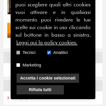
puoi scegliere quali altri cookies
31/07/2026
Prima della pausa estiva,
vuoi attivare e in qualsiasi
il valore di...
momento puoi rivedere le tue
scelte sui cookie in uso cliccando
30/07/2026
Nove anni dopo la
sul bottone in basso a sinistra.
“grande cecità”: la...
Leggi qui la policy cookies.
Tecnici
Analitici
News
Facebook
Marketing
Accetta i cookie selezionati
News
X
Rifiuta tutti
X by Ferpi2puntozero