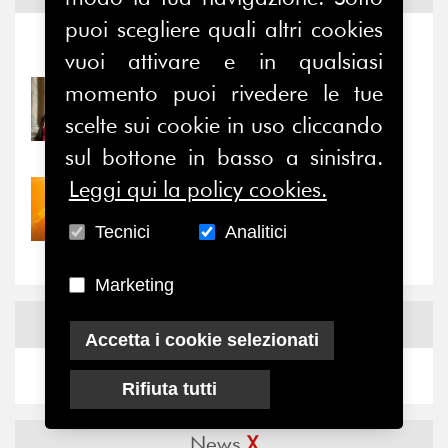
puoi scegliere quali altri cookies
Notizie
-
Eventi
vuoi attivare e in qualsiasi
momento puoi rivedere le tue
31/07/2026
Prima della pausa estiva,
scelte sui cookie in uso cliccando
il valore di...
sul bottone in basso a sinistra.
Leggi qui la policy cookies.
30/07/2026
Nove anni dopo la
Tecnici
Analitici
“grande cecità”: la...
Marketing
News
Facebook
Accetta i cookie selezionati
Rifiuta tutti
News
X