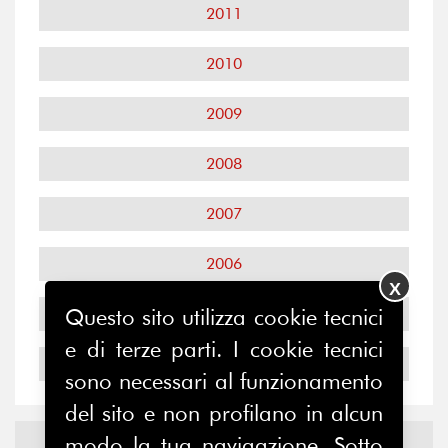
2011
2010
2009
2008
2007
2006
X
Questo sito utilizza cookie tecnici
2005
e di terze parti. I cookie tecnici
2004
sono necessari al funzionamento
del sito e non profilano in alcun
Notizie ed
Eventi
modo la tua navigazione. Sotto