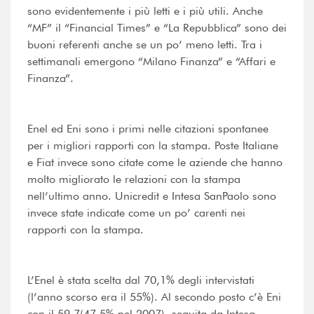
sono evidentemente i più letti e i più utili. Anche
“MF” il “Financial Times” e “La Repubblica” sono dei
buoni referenti anche se un po’ meno letti. Tra i
settimanali emergono “Milano Finanza” e “Affari e
Finanza”.
Enel ed Eni sono i primi nelle citazioni spontanee
per i migliori rapporti con la stampa. Poste Italiane
e Fiat invece sono citate come le aziende che hanno
molto migliorato le relazioni con la stampa
nell’ultimo anno. Unicredit e Intesa SanPaolo sono
invece state indicate come un po’ carenti nei
rapporti con la stampa.
L’Enel è stata scelta dal 70,1% degli intervistati
(l’anno scorso era il 55%). Al secondo posto c’è Eni
con il 59,7(47,5% nel 2007), seguita da Intesa