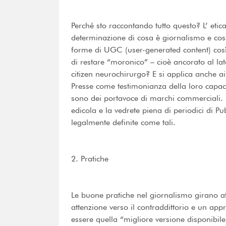
Perché sto raccontando tutto questo? L’ etica
determinazione di cosa è giornalismo e cosa
forme di UGC (user-generated content) così 
di restare “moronico” – cioè ancorato al lato
citizen neurochirurgo? E si applica anche ai
Presse come testimonianza della loro capaci
sono dei portavoce di marchi commerciali. 
edicola e la vedrete piena di periodici di P
legalmente definite come tali.
2. Pratiche
Le buone pratiche nel giornalismo girano a
attenzione verso il contraddittorio e un ap
essere quella “migliore versione disponibil