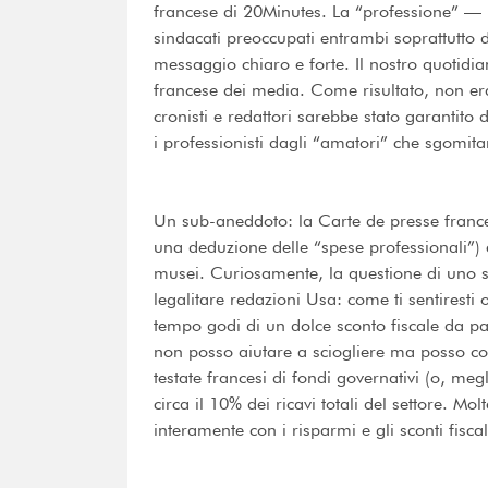
francese di 20Minutes. La “professione” — 
sindacati preoccupati entrambi soprattutto 
messaggio chiaro e forte. Il nostro quotidi
francese dei media. Come risultato, non er
cronisti e redattori sarebbe stato garantito
i professionisti dagli “amatori” che sgomit
Un sub-aneddoto: la Carte de presse frances
una deduzione delle “spese professionali”) e
musei. Curiosamente, la questione di uno s
legalitare redazioni Usa: come ti sentiresti 
tempo godi di un dolce sconto fiscale da p
non posso aiutare a sciogliere ma posso col
testate francesi di fondi governativi (o, megli
circa il 10% dei ricavi totali del settore. Mo
interamente con i risparmi e gli sconti fiscal