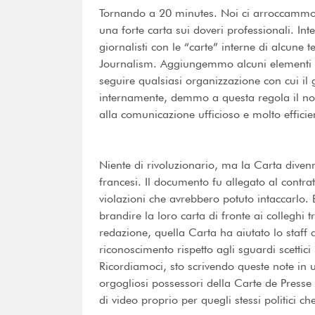
Tornando a 20 minutes. Noi ci arroccammo su
una forte carta sui doveri professionali. Int
giornalisti con le “carte” interne di alcune
Journalism. Aggiungemmo alcuni elementi da
seguire qualsiasi organizzazione con cui il
internamente, demmo a questa regola il no
alla comunicazione ufficioso e molto effici
Niente di rivoluzionario, ma la Carta divenn
francesi. Il documento fu allegato al contra
violazioni che avrebbero potuto intaccarlo. E
brandire la loro carta di fronte ai colleghi
redazione, quella Carta ha aiutato lo staff
riconoscimento rispetto agli sguardi scettici i
Ricordiamoci, sto scrivendo queste note in un p
orgogliosi possessori della Carte de Presse
di video proprio per quegli stessi politici c