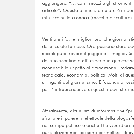
aggiungere: “… con i mezzi e gli strumenti d
articolo”. Questa ultima sfumatura è import
influisce sulla cronaca (raccolta e scrittura)
Venti anni fa, le migliori pratiche giornalis
delle testate famose. Ora possono stare do
sociali puoi trovare il peggio e il meglio. 
dal suo scantinato all’ esperto in qualche s
riconoscibile rispetto alle tradizionali redaz
tecnologia, economia, politica. Molti di que
stringenti del giornalismo. E facendolo, essi
per l’ intraprendenza di questi nuovi strume
Attualmente, alcuni siti di informazione “p
sfruttare il potere intellettuale della blogo
nel campo politico o anche The Guardian nel
pure players non possono permettersi di avere