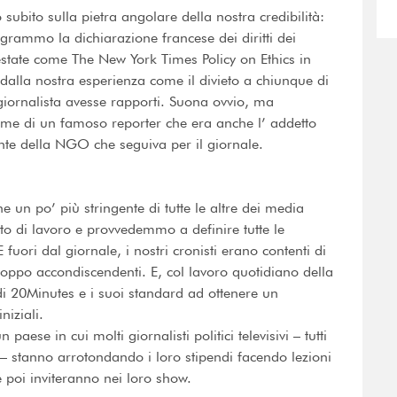
bito sulla pietra angolare della nostra credibilità:
egrammo la dichiarazione francese dei diritti dei
 testate come The New York Times Policy on Ethics in
lla nostra esperienza come il divieto a chiunque di
 giornalista avesse rapporti. Suona ovvio, ma
me di un famoso reporter che era anche l’ addetto
ente della NGO che seguiva per il giornale.
e un po’ più stringente di tutte le altre dei media
tto di lavoro e provvedemmo a definire tutte le
 fuori dal giornale, i nostri cronisti erano contenti di
 troppo accondiscendenti. E, col lavoro quotidiano della
 di 20Minutes e i suoi standard ad ottenere un
niziali.
aese in cui molti giornalisti politici televisivi – tutti
 – stanno arrotondando i loro stipendi facendo lezioni
he poi inviteranno nei loro show.