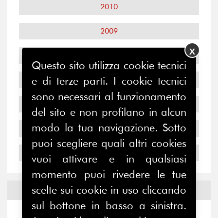
2010
2009
X
2008
Questo sito utilizza cookie tecnici
e di terze parti. I cookie tecnici
2007
sono necessari al funzionamento
2006
del sito e non profilano in alcun
modo la tua navigazione. Sotto
2005
puoi scegliere quali altri cookies
2004
vuoi attivare e in qualsiasi
momento puoi rivedere le tue
scelte sui cookie in uso cliccando
Notizie ed
Eventi
sul bottone in basso a sinistra.
Notizie
-
Eventi