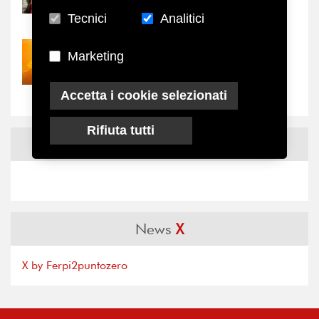
il valore di...
Tecnici
Analitici
30/07/2026
Marketing
Nove anni dopo la
“grande cecità”: la...
Accetta i cookie selezionati
Rifiuta tutti
News
Facebook
News
X
X by Ferpi2puntozero