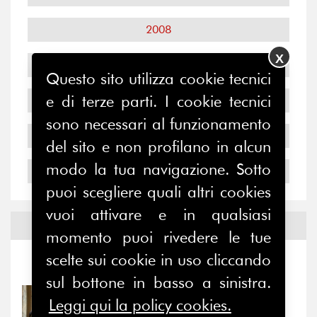
2008
X
2007
Questo sito utilizza cookie tecnici
e di terze parti. I cookie tecnici
2006
sono necessari al funzionamento
2005
del sito e non profilano in alcun
modo la tua navigazione. Sotto
2004
puoi scegliere quali altri cookies
vuoi attivare e in qualsiasi
Notizie ed
Eventi
momento puoi rivedere le tue
scelte sui cookie in uso cliccando
Notizie
-
Eventi
sul bottone in basso a sinistra.
31/07/2026
Leggi qui la policy cookies.
Prima della pausa estiva,