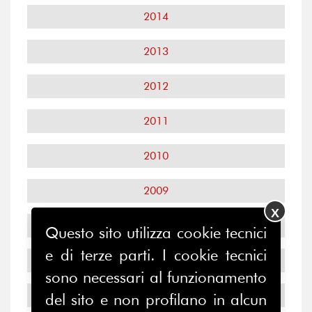
2014
2013
2012
2011
2010
2009
X
2008
Questo sito utilizza cookie tecnici
e di terze parti. I cookie tecnici
2007
sono necessari al funzionamento
2006
del sito e non profilano in alcun