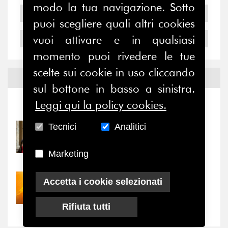
modo la tua navigazione. Sotto
2005
puoi scegliere quali altri cookies
vuoi attivare e in qualsiasi
2004
momento puoi rivedere le tue
scelte sui cookie in uso cliccando
Notizie ed
Eventi
sul bottone in basso a sinistra.
Leggi qui la policy cookies.
Notizie
-
Eventi
Tecnici
Analitici
31/07/2026
Prima della pausa estiva,
il valore di...
Marketing
Accetta i cookie selezionati
30/07/2026
Nove anni dopo la
“grande cecità”: la...
Rifiuta tutti