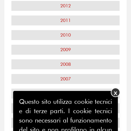
2012
2011
2010
2009
2008
2007
X
2006
Questo sito utilizza cookie tecnici
2005
e di terze parti. I cookie tecnici
sono necessari al funzionamento
2004
del sito e non profilano in alcun