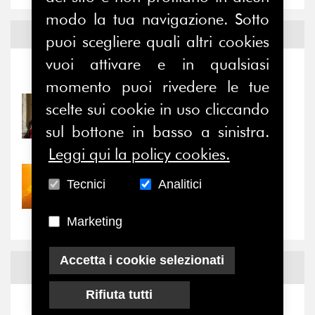
modo la tua navigazione. Sotto
Notizie ed
Eventi
puoi scegliere quali altri cookies
vuoi attivare e in qualsiasi
Notizie
-
Eventi
momento puoi rivedere le tue
scelte sui cookie in uso cliccando
31/07/2026
Prima della pausa estiva,
sul bottone in basso a sinistra.
il valore di...
Leggi qui la policy cookies.
30/07/2026
Tecnici
Analitici
Nove anni dopo la
“grande cecità”: la...
Marketing
Accetta i cookie selezionati
News
Facebook
Rifiuta tutti