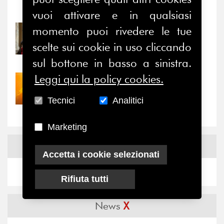
Notizie
-
Eventi
vuoi attivare e in qualsiasi
momento puoi rivedere le tue
31/07/2026
Prima della pausa estiva,
scelte sui cookie in uso cliccando
il valore di...
sul bottone in basso a sinistra.
Leggi qui la policy cookies.
30/07/2026
Nove anni dopo la
Tecnici
Analitici
“grande cecità”: la...
Marketing
News
Facebook
Accetta i cookie selezionati
Rifiuta tutti
News
X