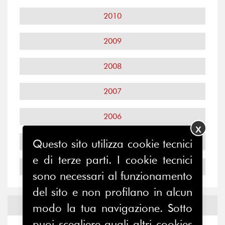
2010
2009
2008
2007
2006
X
2005
Questo sito utilizza cookie tecnici
e di terze parti. I cookie tecnici
2004
sono necessari al funzionamento
del sito e non profilano in alcun
Notizie ed
Eventi
modo la tua navigazione. Sotto
puoi scegliere quali altri cookies