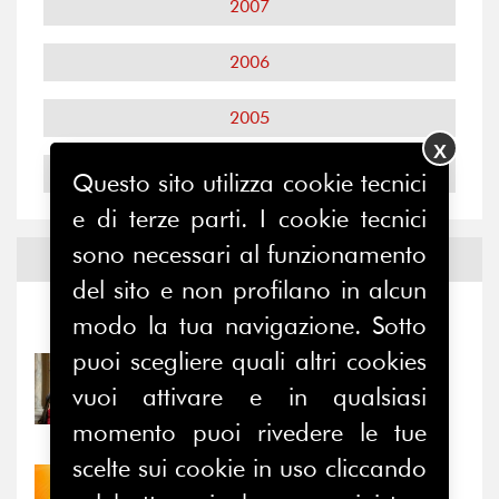
2007
2006
2005
X
2004
Questo sito utilizza cookie tecnici
e di terze parti. I cookie tecnici
sono necessari al funzionamento
Notizie ed
Eventi
del sito e non profilano in alcun
modo la tua navigazione. Sotto
Notizie
-
Eventi
puoi scegliere quali altri cookies
31/07/2026
vuoi attivare e in qualsiasi
Prima della pausa estiva,
il valore di...
momento puoi rivedere le tue
scelte sui cookie in uso cliccando
30/07/2026