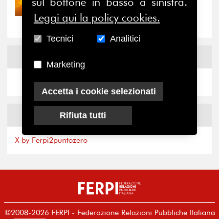
sul bottone in basso a sinistra.
Nove anni dopo la
“grande cecità”: la...
Leggi qui la policy cookies.
Tecnici
Analitici
News
Facebook
Marketing
Accetta i cookie selezionati
News
X
Rifiuta tutti
X by Ferpi2puntozero
©2008-2026 FERPI - Federazione Relazioni Pubbliche Italiana