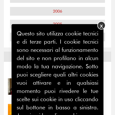
2006
2005
X
Questo sito utilizza cookie tecnici
2004
e di terze parti. I cookie tecnici
sono necessari al funzionamento
Notizie ed
Eventi
del sito e non profilano in alcun
modo la tua navigazione. Sotto
Notizie
-
Eventi
puoi scegliere quali altri cookies
vuoi attivare e in qualsiasi
31/07/2026
Prima della pausa estiva,
momento puoi rivedere le tue
il valore di...
scelte sui cookie in uso cliccando
sul bottone in basso a sinistra.
30/07/2026
Nove anni dopo la