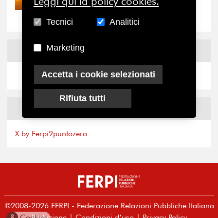
Leggi qui la policy cookies.
“grande cecità”: la...
Tecnici
Analitici
Marketing
News
Facebook
Accetta i cookie selezionati
Rifiuta tutti
News
X
X by Ferpi2puntozero
©2008-2026 FERPI - Federazione Relazioni Pubbliche Italiana
Redazione
|
Condizioni d’uso
|
Privacy Policy
?
Cookies