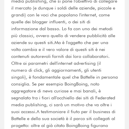
media publishing, che si pone l'obiettivo di collegare
il mercato (e dunque i soldi delle aziende, piccole e
grandi) con le voci che popolano l'internet, come
quelle dei blogger influenti, o dei siti di
informazione dal basso. Lo fa con uno dei metodi
più classici, ovvero quello di vendere pubblicità alle
aziende su questi siti.Ma è l'oggetto che per una
volta cambia e il vero valore di questi siti è nei
contenuti autorevoli forniti dai loro collaboratori.
Oltre ai parametri dell'internet advertising (il
numero di click, gli aggiornamenti, gli utenti
singoli), è fondamentale quel che Battelle in persona
consiglia. Se per esempio BoingBoing, noto
aggregatore di news curiose e mai banali, è
segnalato tra i fiori all'occhiello dei siti di Federated
media publishing, ci sarà un motivo che va oltre i
suoi accessi.A testimoniare il fiuto per il business di
Battelle e della sua società è il parco siti collegati al
progetto: oltre al già citato BoingBoing figurano