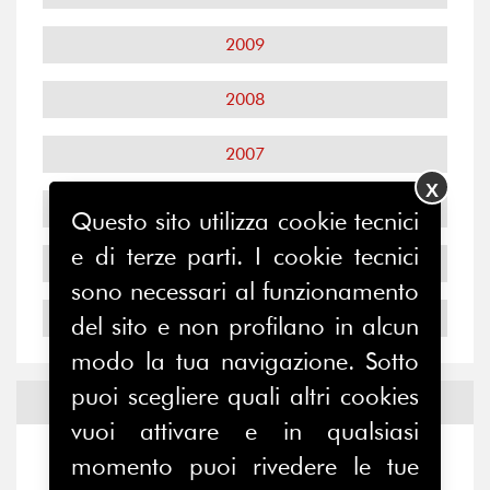
2009
2008
2007
X
2006
Questo sito utilizza cookie tecnici
e di terze parti. I cookie tecnici
2005
sono necessari al funzionamento
2004
del sito e non profilano in alcun
modo la tua navigazione. Sotto
puoi scegliere quali altri cookies
Notizie ed
Eventi
vuoi attivare e in qualsiasi
momento puoi rivedere le tue
Notizie
-
Eventi