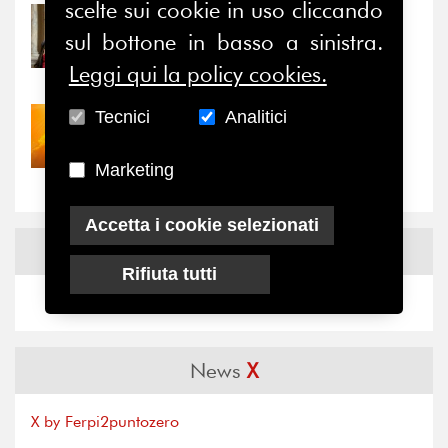
scelte sui cookie in uso cliccando
31/07/2026
sul bottone in basso a sinistra.
Prima della pausa estiva,
il valore di...
Leggi qui la policy cookies.
Tecnici
Analitici
30/07/2026
Nove anni dopo la
“grande cecità”: la...
Marketing
Accetta i cookie selezionati
News
Facebook
Rifiuta tutti
News
X
X by Ferpi2puntozero