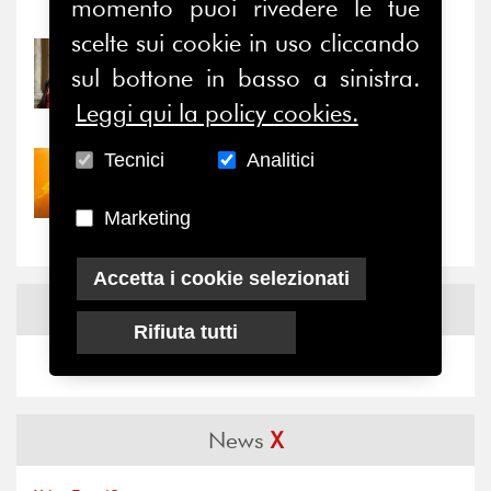
momento puoi rivedere le tue
Notizie
-
Eventi
scelte sui cookie in uso cliccando
31/07/2026
sul bottone in basso a sinistra.
Prima della pausa estiva,
il valore di...
Leggi qui la policy cookies.
Tecnici
Analitici
30/07/2026
Nove anni dopo la
“grande cecità”: la...
Marketing
Accetta i cookie selezionati
News
Facebook
Rifiuta tutti
News
X