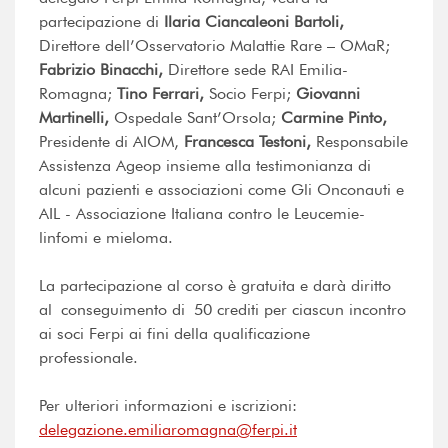
partecipazione di
Ilaria Ciancaleoni Bartoli,
Direttore dell’Osservatorio Malattie Rare – OMaR;
Fabrizio Binacchi,
Direttore sede RAI Emilia-
Romagna;
Tino Ferrari,
Socio Ferpi;
Giovanni
Martinelli,
Ospedale Sant’Orsola;
Carmine Pinto,
Presidente di AIOM,
Francesca Testoni,
Responsabile
Assistenza Ageop insieme alla testimonianza di
alcuni pazienti e associazioni come Gli Onconauti e
AIL - Associazione Italiana contro le Leucemie-
linfomi e mieloma.
La partecipazione al corso è gratuita e darà diritto
al conseguimento di 50 crediti per ciascun incontro
ai soci Ferpi ai fini della qualificazione
professionale.
Per ulteriori informazioni e iscrizioni:
delegazione.emiliaromagna@ferpi.it