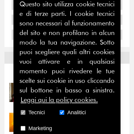
Questo sito utilizza cookie tecnici
2006
e di terze parti. I cookie tecnici
2005
sono necessari al funzionamento
del sito e non profilano in alcun
2004
modo la tua navigazione. Sotto
puoi scegliere quali altri cookies
Notizie ed
Eventi
vuoi attivare e in qualsiasi
momento puoi rivedere le tue
Notizie
-
Eventi
scelte sui cookie in uso cliccando
31/07/2026
sul bottone in basso a sinistra.
Prima della pausa estiva,
Leggi qui la policy cookies.
il valore di...
Tecnici
Analitici
30/07/2026
Nove anni dopo la
Marketing
“grande cecità”: la...