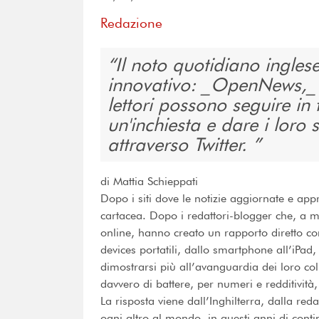
Redazione
Il noto quotidiano ingle
innovativo: _OpenNews,_ u
lettori possono seguire in
un'inchiesta e dare i loro 
attraverso Twitter.
di Mattia Schieppati
Dopo i siti dove le notizie aggiornate e ap
cartacea. Dopo i redattori-blogger che, a m
online, hanno creato un rapporto diretto con 
devices portatili, dallo smartphone all’iPad,
dimostrarsi più all’avanguardia dei loro co
davvero di battere, per numeri e redditività,
La risposta viene dall’Inghilterra, dalla re
ogni altro al mondo, in questi anni di cont