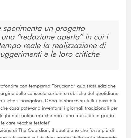
se sperimenta un progetto
na “redazione aperta” in cui i
 tempo reale la realizzazione di
suggerimenti e le loro critiche
profondite con tempismo “bruciano” qualsiasi edizione
argine delle consuete sezioni e rubriche del quotidiano
i lettori-navigatori. Dopo lo sbarco su tutti i possibili
 che cosa potevano inventarsi i giornali tradizionali per
lleghi nati online ma che non sono mai stati in grado
 le care vecchie testate?
dazione di The Guardian, il quotidiano che forse più di
inua riflessione sul destino gramo della carta stampata,