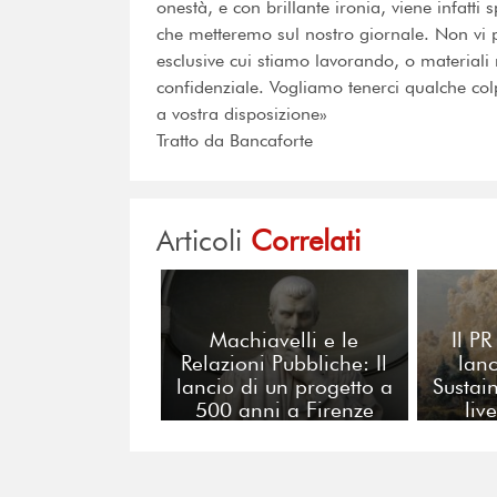
onestà, e con brillante ironia, viene infatt
che metteremo sul nostro giornale. Non vi 
esclusive cui stiamo lavorando, o materiali r
confidenziale. Vogliamo tenerci qualche co
a vostra disposizione»
Tratto da Bancaforte
Articoli
Correlati
Machiavelli e le
Il P
Relazioni Pubbliche: Il
lanc
lancio di un progetto a
Sustai
500 anni a Firenze
liv