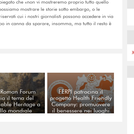
i spiegato che «non vi mostreremo proprio tutto quello
possiamo mostrare le storie sotto embargo, o le
iservati cui i nostri giornalisti possono accedere in via
lpo in canna da sparare, insomma, ma tutto il resto è
R Roman Forum
FERPI patrocina il
ia il tema del
progetto Health Friendly
nable Heritage a
Company: promuovere
ello mondiale
il benessere nei luoghi
di lavoro