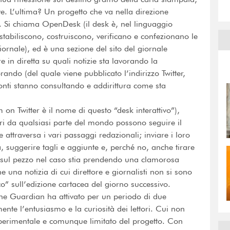
e. L’ultima? Un progetto che va nella direzione
tori. Si chiama OpenDesk (il desk è, nel linguaggio
i stabiliscono, costruiscono, verificano e confezionano le
giornale), ed è una sezione del sito del giornale
re in diretta su quali notizie sta lavorando la
orando (del quale viene pubblicato l’indirizzo Twitter,
fonti stanno consultando e addirittura come sta
on Twitter è il nome di questo “desk interattivo”),
ri da qualsiasi parte del mondo possono seguire il
 attraversa i vari passaggi redazionali; inviare i loro
, suggerire tagli e aggiunte e, perché no, anche tirare
o sul pezzo nel caso stia prendendo una clamorosa
una notizia di cui direttore e giornalisti non si sono
o” sull’edizione cartacea del giorno successivo.
he Guardian ha attivato per un periodo di due
te l’entusiasmo e la curiosità dei lettori. Cui non
sperimentale e comunque limitato del progetto. Con