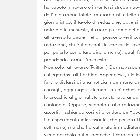
ha saputo innovare e inventarsi strade nuov
dell’interazione totale tra giornalisti e let
giornalistico, il tavolo di redazione, dove s
notizie e le inchieste, il cuore pulsante del 
attraverso la quale i lettori possono verifica
redazione, chi è il giornalista che ci sta lav
per poterlo contattare direttamente), quali 
prendendo forma l’inchiesta.
Non solo: attraverso Twitter ( Our newsroom 
collegandosi all’hashtag #opennews, i letto
farsi e disfarsi di una notizia man mano che
consigli, aggiungere elementi a un’inchiesta
le orecchie al giornalista che sta lavorand
cantonata. Oppure, segnalare alla redazione 
accorti, rischiando così di prendere un “buc
Un esperimento interessante, che per ora T
settimane, ma che ha catturato immediatamen
viene nascosto nulla, neanche il carattere 