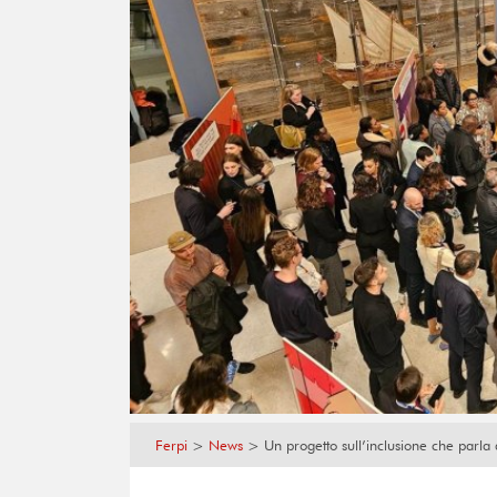
Ferpi
>
News
>
Un progetto sull’inclusione che parla