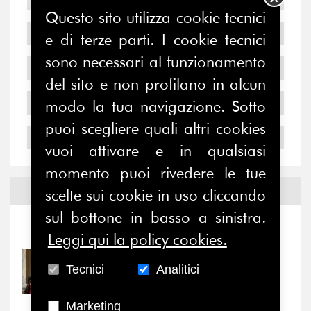
Questo sito utilizza cookie tecnici
2007
e di terze parti. I cookie tecnici
sono necessari al funzionamento
2006
del sito e non profilano in alcun
2005
modo la tua navigazione. Sotto
puoi scegliere quali altri cookies
2004
vuoi attivare e in qualsiasi
momento puoi rivedere le tue
Notizie ed
Eventi
scelte sui cookie in uso cliccando
sul bottone in basso a sinistra.
Notizie
-
Eventi
Leggi qui la policy cookies.
31/07/2026
Tecnici
Analitici
Prima della pausa estiva,
il valore di...
Marketing