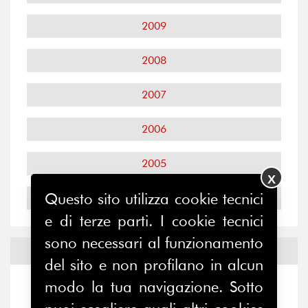
2009
2008
2007
2006
2005
X
Questo sito utilizza cookie tecnici
2004
e di terze parti. I cookie tecnici
sono necessari al funzionamento
Notizie ed
Eventi
del sito e non profilano in alcun
modo la tua navigazione. Sotto
Notizie
-
Eventi