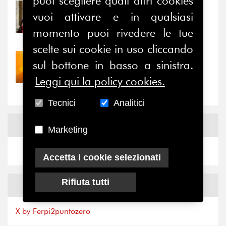
puoi scegliere quali altri cookies
31/07/2026
vuoi attivare e in qualsiasi
Prima della pausa estiva,
momento puoi rivedere le tue
il valore di...
scelte sui cookie in uso cliccando
30/07/2026
sul bottone in basso a sinistra.
Nove anni dopo la
Leggi qui la policy cookies.
“grande cecità”: la...
Tecnici
Analitici
News
Facebook
Marketing
Accetta i cookie selezionati
Rifiuta tutti
News
X
X by Ferpi2puntozero