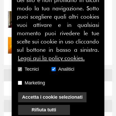
Notizie
-
Eventi
modo la tua navigazione. Sotto
puoi scegliere quali altri cookies
31/07/2026
Prima della pausa estiva,
vuoi attivare e in qualsiasi
il valore di...
momento puoi rivedere le tue
scelte sui cookie in uso cliccando
30/07/2026
Nove anni dopo la
sul bottone in basso a sinistra.
“grande cecità”: la...
Leggi qui la policy cookies.
Tecnici
Analitici
News
Facebook
Marketing
Accetta i cookie selezionati
News
X
Rifiuta tutti