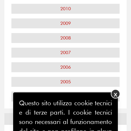
2010
2009
2008
2007
2006
2005
X
2004
Questo sito utilizza cookie tecnici
e di terze parti. I cookie tecnici
Notizie ed
Eventi
sono necessari al funzionamento
del sito e non profilano in alcun