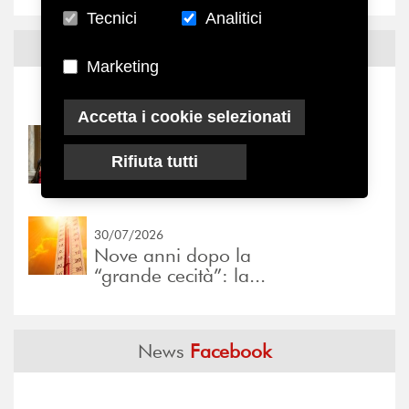
Tecnici
Analitici
Notizie ed
Eventi
Marketing
Notizie
-
Eventi
Accetta i cookie selezionati
31/07/2026
Rifiuta tutti
Prima della pausa estiva,
il valore di...
30/07/2026
Nove anni dopo la
“grande cecità”: la...
News
Facebook