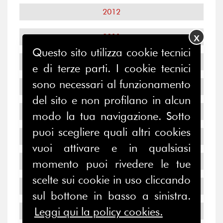
2012
2011
X
Questo sito utilizza cookie tecnici
2010
e di terze parti. I cookie tecnici
sono necessari al funzionamento
2009
del sito e non profilano in alcun
2008
modo la tua navigazione. Sotto
puoi scegliere quali altri cookies
2007
vuoi attivare e in qualsiasi
2006
momento puoi rivedere le tue
scelte sui cookie in uso cliccando
2005
sul bottone in basso a sinistra.
Leggi qui la policy cookies.
2004