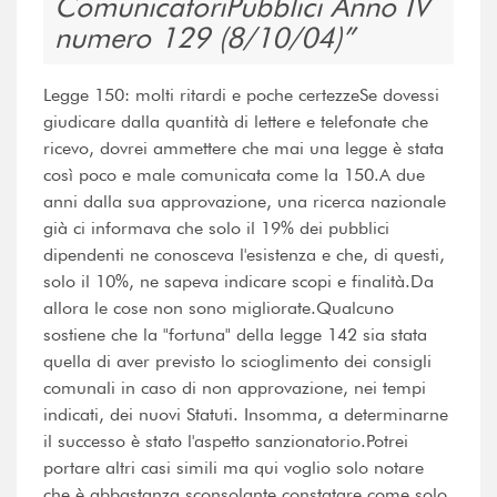
ComunicatoriPubblici Anno IV
numero 129 (8/10/04)
Legge 150: molti ritardi e poche certezzeSe dovessi
giudicare dalla quantità di lettere e telefonate che
ricevo, dovrei ammettere che mai una legge è stata
così poco e male comunicata come la 150.A due
anni dalla sua approvazione, una ricerca nazionale
già ci informava che solo il 19% dei pubblici
dipendenti ne conosceva l'esistenza e che, di questi,
solo il 10%, ne sapeva indicare scopi e finalità.Da
allora le cose non sono migliorate.Qualcuno
sostiene che la "fortuna" della legge 142 sia stata
quella di aver previsto lo scioglimento dei consigli
comunali in caso di non approvazione, nei tempi
indicati, dei nuovi Statuti. Insomma, a determinarne
il successo è stato l'aspetto sanzionatorio.Potrei
portare altri casi simili ma qui voglio solo notare
che è abbastanza sconsolante constatare come solo