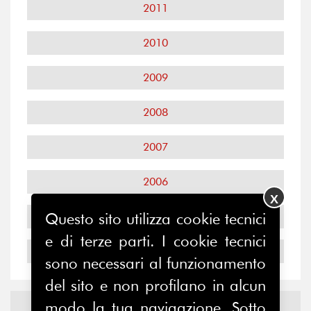
2011
2010
2009
2008
2007
2006
X
Questo sito utilizza cookie tecnici
2005
e di terze parti. I cookie tecnici
2004
sono necessari al funzionamento
del sito e non profilano in alcun
Notizie ed
Eventi
modo la tua navigazione. Sotto