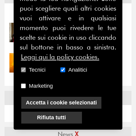
puoi scegliere quali altri cookies
Notizie
-
Eventi
vuoi attivare e in qualsiasi
momento puoi rivedere le tue
31/07/2026
Prima della pausa estiva,
scelte sui cookie in uso cliccando
il valore di...
sul bottone in basso a sinistra.
Leggi qui la policy cookies.
30/07/2026
Nove anni dopo la
Tecnici
Analitici
“grande cecità”: la...
Marketing
News
Facebook
Accetta i cookie selezionati
Rifiuta tutti
News
X