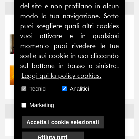
del sito e non profilano in alcun
Notizie ed
Eventi
modo la tua navigazione. Sotto
puoi scegliere quali altri cookies
Notizie
-
Eventi
vuoi attivare e in qualsiasi
31/07/2026
momento puoi rivedere le tue
Prima della pausa estiva,
il valore di...
scelte sui cookie in uso cliccando
sul bottone in basso a sinistra.
30/07/2026
Leggi qui la policy cookies.
Nove anni dopo la
“grande cecità”: la...
Tecnici
Analitici
Marketing
News
Facebook
Accetta i cookie selezionati
Rifiuta tutti